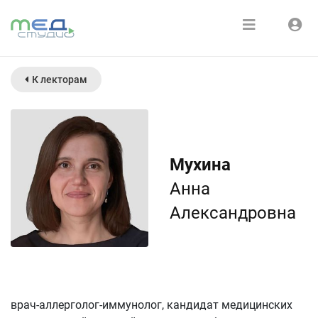
Расписание
Войти
К лекторам
Зарегистрироваться
Курсы
Медиатека
Мухина
О нас
Анна
Александровна
врач-аллерголог-иммунолог, кандидат медицинских