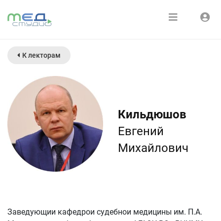
Расписание
Войти
К лекторам
Зарегистрироваться
Курсы
Медиатека
Кильдюшов
О нас
Евгений
Михайлович
Заведующии кафедрои судебнои медицины им. П.А.