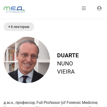
Расписание
Войти
К лекторам
Зарегистрироваться
Курсы
Медиатека
DUARTE
О нас
NUNO
VIEIRA
д.м.н., профессор, Full Professor (of Forensic Medicine,